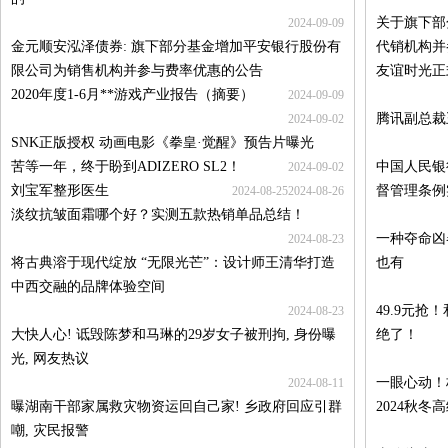
关于旗下部
2024-09-09
金元顺安泓泽债券: 旗下部分基金增加平安银行股份有
代销机构并
限公司为销售机构并参与费率优惠的公告
友谊时光正
2020年度1-6月**游戏产业报告（摘要）
2024-09-09
腾讯副总裁
2024-09-02
SNK正版授权 动画电影《拳皇·觉醒》预告片曝光
苦等一年，终于盼到ADIZERO SL2！
中国人民银
2024-09-02
刘宝军整形医生
督管理条例
2024-08-25
2024-08-26
淡纹抗皱面霜哪个好？实测五款热销单品总结！
一种夺命凶
2024-08-23
将古典溶于现代绽放 “无限光芒”：设计师王清华打造
也有
中西交融的品牌体验空间
49.9元
2024-08-23
大快人心! 诋毁陈梦和马琳的29岁女子被刑拘, 身份曝
绝了！
光, 网友热议
一眼心动！标
2024-08-11
曝湖南干部家属救灾物资运回自己家! 乡政府回应引群
2024秋冬
嘲, 灾民报警