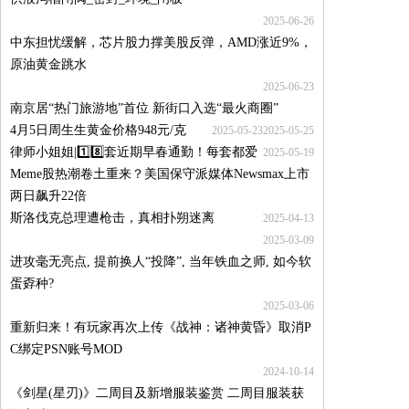
2025-06-26
中东担忧缓解，芯片股力撑美股反弹，AMD涨近9%，
原油黄金跳水
2025-06-23
南京居“热门旅游地”首位 新街口入选“最火商圈”
4月5日周生生黄金价格948元/克
2025-05-23
2025-05-25
律师小姐姐|1️⃣8️⃣套近期早春通勤！每套都爱
2025-05-19
Meme股热潮卷土重来？美国保守派媒体Newsmax上市
两日飙升22倍
斯洛伐克总理遭枪击，真相扑朔迷离
2025-04-13
2025-03-09
进攻毫无亮点, 提前换人“投降”, 当年铁血之师, 如今软
蛋孬种?
2025-03-06
重新归来！有玩家再次上传《战神：诸神黄昏》取消P
C绑定PSN账号MOD
2024-10-14
《剑星(星刃)》二周目及新增服装鉴赏 二周目服装获