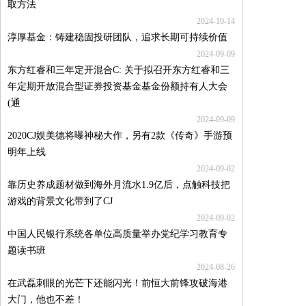
取方法
2024-10-14
淳厚基金：铸建稳固投研团队，追求长期可持续价值
2024-09-09
东方红睿和三年定开混合C: 关于拟召开东方红睿和三
年定期开放混合型证券投资基金基金份额持有人大会
(通
2024-09-09
2020CJ娱美德将曝神秘大作，另有2款《传奇》手游预
明年上线
2024-09-02
靠历史养成题材做到海外月流水1.9亿后，点触科技把
游戏的背景文化带到了CJ
2024-09-02
中国人民银行系统各单位高质量举办党纪学习教育专
题读书班
2024-08-26
在武磊刺眼的光芒下还能闪光！前恒大前锋攻破海港
大门，他也不差！