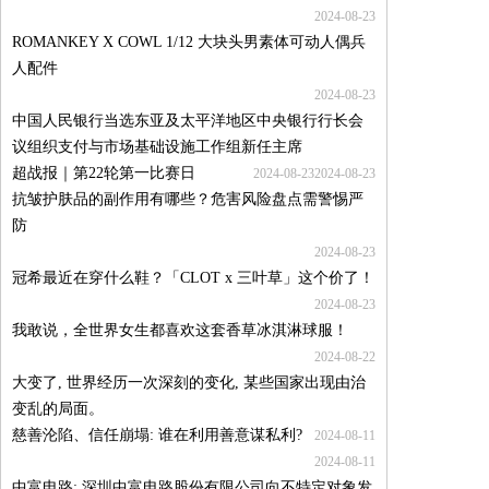
2024-08-23
ROMANKEY X COWL 1/12 大块头男素体可动人偶兵
人配件
2024-08-23
中国人民银行当选东亚及太平洋地区中央银行行长会
议组织支付与市场基础设施工作组新任主席
超战报｜第22轮第一比赛日
2024-08-23
2024-08-23
抗皱护肤品的副作用有哪些？危害风险盘点需警惕严
防
2024-08-23
冠希最近在穿什么鞋？「CLOT x 三叶草」这个价了！
2024-08-23
我敢说，全世界女生都喜欢这套香草冰淇淋球服！
2024-08-22
大变了, 世界经历一次深刻的变化, 某些国家出现由治
变乱的局面。
慈善沦陷、信任崩塌: 谁在利用善意谋私利?
2024-08-11
2024-08-11
中富电路: 深圳中富电路股份有限公司向不特定对象发