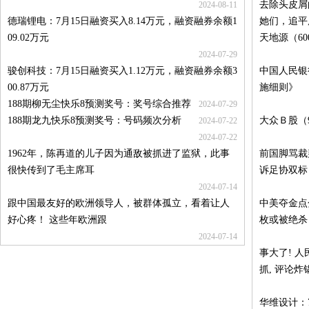
去除头皮屑
2024-08-11
德瑞锂电：7月15日融资买入8.14万元，融资融券余额1
她们，追平
09.02万元
天地源（60
2024-07-29
骏创科技：7月15日融资买入1.12万元，融资融券余额3
中国人民银
00.87万元
施细则》
188期柳无尘快乐8预测奖号：奖号综合推荐
2024-07-29
188期龙九快乐8预测奖号：号码频次分析
大众Ｂ股（9
2024-07-22
2024-07-22
1962年，陈再道的儿子因为通敌被抓进了监狱，此事
前国脚骂裁
很快传到了毛主席耳
诉足协双标
2024-07-14
跟中国最友好的欧洲领导人，被群体孤立，看着让人
中美夺金点分
好心疼！ 这些年欧洲跟
枚或被绝杀
2024-07-14
事大了! 人
抓, 评论炸
华维设计：