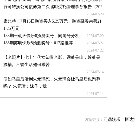
行可转换公司债券第二次临时受托管理事务报告（202
2024-07-29
康比特：7月15日融资买入5.39万元，融资融券余额21
1.25万元
188期王朝天快乐8预测奖号：同尾号分析
2024-07-29
188期苏明快乐8预测奖号：012路推荐
2024-07-22
2024-07-22
【老照片】七十年代女知青合影。远处是山，近处是
渡槽。不管生活如何艰苦
2024-07-14
假如马皇后活到朱元璋死，朱元璋会让马皇后也殉葬
吗？ 朱元璋：妹子，我
2024-07-14
问鼎娱乐
恒达
友情链接：