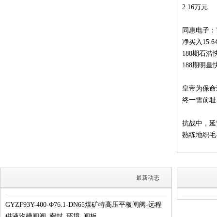
2.16万元
同惠电子：7
净买入15.6
188期石
188期明
皇帝为保命
终一雪前耻
抗战中，延
熟练地织毛
最新动态
GYZF93Y-400-Φ76.1-DN65煤矿特高压平板闸阀-远程
供液沟槽闸阀_密封_环境_闸板