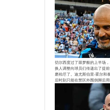
切尔西度过了噩梦般的上半场，
换人调整向球员们传递出了提前
磨殆尽了。迪尤斯伯里-霍尔和泰
后时刻只能在禁区外围倒脚后用