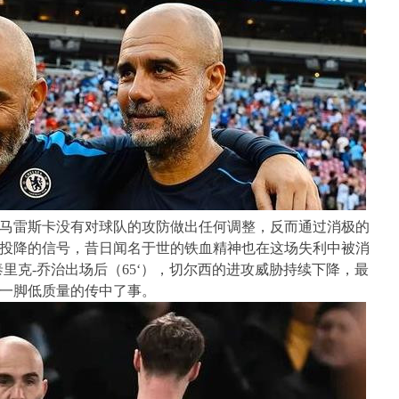
马雷斯卡没有对球队的攻防做出任何调整，反而通过消极的
投降的信号，昔日闻名于世的铁血精神也在这场失利中被消
里克-乔治出场后（65‘），切尔西的进攻威胁持续下降，最
一脚低质量的传中了事。