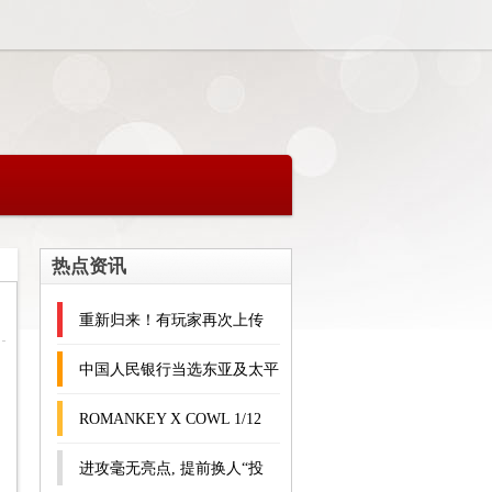
热点资讯
重新归来！有玩家再次上传
《战神：诸神黄昏》取消PC
中国人民银行当选东亚及太平
绑定PSN账号MOD
洋地区中央银行行长会议组织
ROMANKEY X COWL 1/12
支付与市场基础设施工作组新
大块头男素体可动人偶兵人配
进攻毫无亮点, 提前换人“投