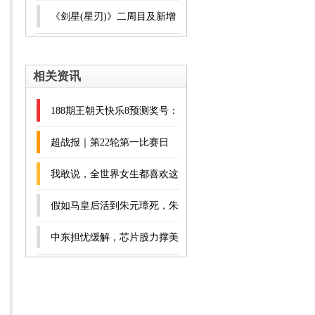
任主席
件
降”, 当年铁血之师, 如今软蛋
《剑星(星刃)》二周目及新增
孬种?
服装鉴赏 二周目服装获取方
相关资讯
法
188期王朝天快乐8预测奖号：
同尾号分析
超战报｜第22轮第一比赛日
我敢说，全世界女生都喜欢这
套香草冰淇淋球服！
假如马皇后活到朱元璋死，朱
元璋会让马皇后也殉葬吗？
中东担忧缓解，芯片股力撑美
朱元璋：妹子，我
股反弹，AMD涨近9%，原油
黄金跳水