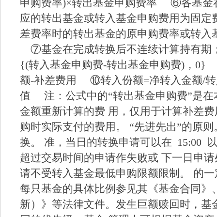
申购费率)×转出基金申购费率 ⑥各基金
应的转出基金或转入基金申购费用为固定
差费率时的转出基金的原申购费率或转入基
⑦基金在完成转换后不连续计算持有期；
{(转入基金申购费-转出基金申购费)，0
额-补差费用 ⑩转入份额=净转入金额/转
值 注：公式中的“转出基金申购费”是在
金额重新计算的费 用，仅用于计算补差
购时实际支付的费用。 “先进先出”的原
换。 准，当日的转换申请可以在 15:00
超过交易时间的申请作失败或 下一日申请
请不受转入基金最低申购限额限制。 的
每只基金的具体比例参见其《基金合同》
新）》等法律文件。发生巨额赎回时，基