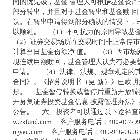
同的优先级，基金 管理人可根据基金资
部分转出，并且对于基金转出和基金赎 
认。在转出申请得到部分确认的情况下，
以顺延。 （1）不可抗力的原因导致
（2）证券交易场所在交易时间非正常停
计算当日基金份额净 值。 （3）因市场
现连续巨额赎回，基金管理人认为有必要
申请。 （4）法律、法规、规章规定的
合同》、《招募说明书（更 新）》已载
形。 基金暂停转换或暂停后重新开放转
开募集证券投资基金信息 披露管理办法
公告。 六、投资者可以通过以下途径查
w.zsfund.com 客户服务电话：400-067-9
ngsec.com 客户服务电话：400-916-