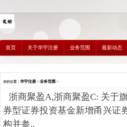
首页
关于华宇注册
业务范围
最新动态
华宇注册
业务范围
你的位置：
>
>
浙商聚盈A,浙商聚盈C: 关
券型证券投资基金新增甬兴证
构并参..