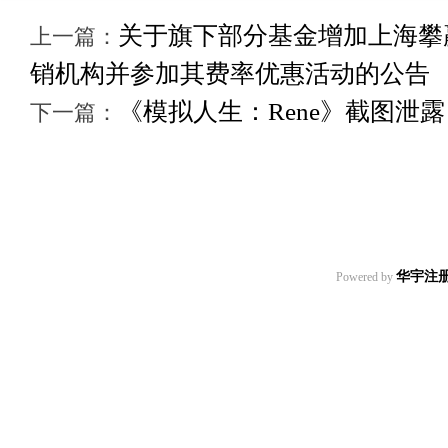
关于旗下部分基金增加上海攀
上一篇：
销机构并参加其费率优惠活动的公告
《模拟人生：Rene》截图泄露
下一篇：
华宇注
Powered by